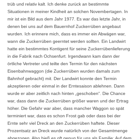
trüb und relativ kalt. Ich denke zurück an bestimmte
Situationen in meiner Kindheit an solchen Novembertagen. In
mir ist ein Bild aus dem Jahr 1977. Es war das letzte Jahr, in
denen bei uns auf dem Bauernhof Zuckerrüben angebaut
wurden. Ich erinnere mich, dass es immer ein Abwägen war,
wann die Zuckerrüben geerntet werden sollten. Ein Landwirt
hatte ein bestimmtes Kontigent für seine Zuckerrübenlieferung
in die Fabrik nach Ochsenfurt. Irgendwann kam dann der
örtliche Vertreter und teilte den Termin für den nächsten
Eisenbahnwaggon (die Zuckerrüben wurden damals zum
Bahnhof gebracht) mit. Der Landwirt konnte den Termin
akzeptieren oder einmal in der Erntesaison ablehnen. Dann
wurde er aber zeitlich nach hinten „geschoben“. Die Chance
war, dass dann die Zuckerrüben größer waren und der Ertrag
höher. Die Gefahr war aber, dass mancher Waggon so spät
terminiert war, dass es schon Frost gab oder dass bei der
Ernte sehr viel Dreck an den Zuckerrüben haftete. Dieser
Prozentsatz an Dreck wurde natürlich von der Gesamtmenge
abgezogen. Also hieß es oft genug für uns als Familie: Auf dem