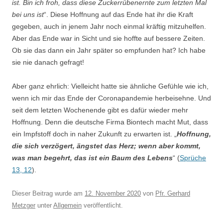
ist. Bin ich froh, dass diese Zuckerrübenernte zum letzten Mal
bei uns ist
“. Diese Hoffnung auf das Ende hat ihr die Kraft
gegeben, auch in jenem Jahr noch einmal kräftig mitzuhelfen.
Aber das Ende war in Sicht und sie hoffte auf bessere Zeiten.
Ob sie das dann ein Jahr später so empfunden hat? Ich habe
sie nie danach gefragt!
Aber ganz ehrlich: Vielleicht hatte sie ähnliche Gefühle wie ich,
wenn ich mir das Ende der Coronapandemie herbeisehne. Und
seit dem letzten Wochenende gibt es dafür wieder mehr
Hoffnung. Denn die deutsche Firma Biontech macht Mut, dass
ein Impfstoff doch in naher Zukunft zu erwarten ist. „
Hoffnung,
die sich verzögert, ängstet das Herz; wenn aber kommt,
was man begehrt, das ist ein Baum des Lebens
“ (
Sprüche
13, 12
).
Dieser Beitrag wurde am
12. November 2020
von
Pfr. Gerhard
Metzger
unter
Allgemein
veröffentlicht.