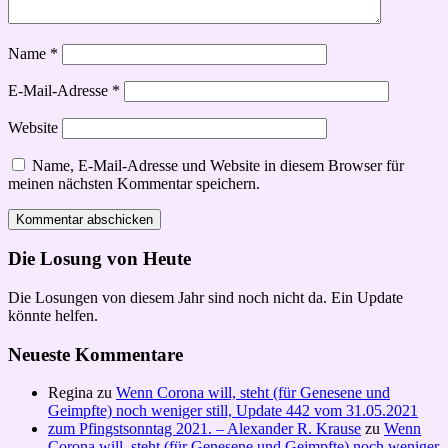
Name
*
E-Mail-Adresse
*
Website
Name, E-Mail-Adresse und Website in diesem Browser für
meinen nächsten Kommentar speichern.
Die Losung von Heute
Die Losungen von diesem Jahr sind noch nicht da. Ein Update
könnte helfen.
Neueste Kommentare
Regina
zu
Wenn Corona will, steht (für Genesene und
Geimpfte) noch weniger still, Update 442 vom 31.05.2021
zum Pfingstsonntag 2021. – Alexander R. Krause
zu
Wenn
Corona will, steht (für Genesene und Geimpfte) noch weniger