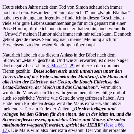
Heute sieben Jahre nach dem Tod von Simon schaue ich immer
noch mal rein. Besonders „Shaun, das Schaf“ und „Käptn Blaubär“
haben es mir angetan. Irgendwie finde ich in diesen Geschichten
viele sehr gute Lebenszusammenhänge für mich gepaart mit einer
Prise Humor, für die ich auch immer zu haben bin, auch wenn die
„Umwelt“ meinen Humor nicht immer mit mir teilen kann. Dennoch
gehört gerade dieses Sendung nach meiner Meinung auch für
Erwachsene zu den besten Sendungen überhaupt.
Natürlich habe ich aus diesem Anlass in der Bibel nach dem
Stichwort „Maus“ geschaut. Und wie zu erwarten, ist dieser Nager
dort negativ besetzt. In
3. Mose 11, 29
wird er zu den unreinen
Tieren gezählt: „
Diese sollen euch auch unrein sein unter den
Tieren, die auf der Erde wimmeln: der Maulwurf, die Maus und
alle Arten der Eidechse, der Gecko, die Koach-Eidechse, die
Letaa-Eidechse, der Molch und das Chamäleon
“. Vermutlich
wurde die Maus als ein Tier wahrgenommen, die wichtige und oft
auch so spärliche Vorräte wie Getreide weggefressen haben. Am
Ende beim Propheten Jesaja wird die Maus extra erwähnt als zu
meidendes Tier am Ende der Zeiten. „
Die sich heiligen und
reinigen bei den Gärten für den einen, der in der Mitte ist, und die
Schweinefleisch essen, gräuliches Getier und Mäuse, die sollen
miteinander weggerafft werden, spricht der HERR
“ (
Jesaja 66,
17
). Die Maus wird also hier extra erwähnt. Der von ihr erbrachte