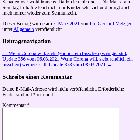
Schaden war wohl immens. Da lob ich mir doch „Die Maus“ am
Sonntag früh. Sie lehrt nicht nur Kinder sehr viel und bringt auch
mich immer wieder zum Schmunzeln.
Dieser Beitrag wurde am
7. März 2021
von
Pfr. Gerhard Metzger
unter
Allgemein
veröffentlicht.
Beitragsnavigation
←
Wenn Corona will, steht (endlich ein bisschen) weniger still,
Update 356 vom 06.03.2021
Wenn Corona will, steht (endlich ein
bisschen) weniger still, Update 358 vom 08.03.2021
→
Schreibe einen Kommentar
Deine E-Mail-Adresse wird nicht veröffentlicht.
Erforderliche
Felder sind mit
*
markiert
Kommentar
*