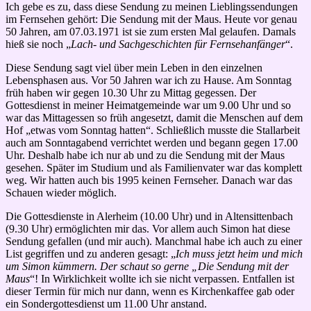
Ich gebe es zu, dass diese Sendung zu meinen Lieblingssendungen
im Fernsehen gehört: Die Sendung mit der Maus. Heute vor genau
50 Jahren,
am 07.03.1971
ist sie zum ersten Mal gelaufen. Damals
hieß sie noch „
Lach- und Sachgeschichten für Fernsehanfänger
“.
Diese Sendung sagt viel über mein Leben in den einzelnen
Lebensphasen aus. Vor 50 Jahren war ich zu Hause. Am Sonntag
früh haben wir gegen 10.30 Uhr zu Mittag gegessen. Der
Gottesdienst in meiner Heimatgemeinde war um 9.00 Uhr und so
war das Mittagessen so früh angesetzt, damit die Menschen auf dem
Hof „etwas vom Sonntag hatten“. Schließlich musste die Stallarbeit
auch am Sonntagabend verrichtet werden und begann gegen 17.00
Uhr. Deshalb habe ich nur ab und zu die Sendung mit der Maus
gesehen. Später im Studium und als Familienvater war das komplett
weg. Wir hatten auch bis 1995 keinen Fernseher. Danach war das
Schauen wieder möglich.
Die Gottesdienste in Alerheim (10.00 Uhr) und in Altensittenbach
(9.30 Uhr) ermöglichten mir das. Vor allem auch Simon hat diese
Sendung gefallen (und mir auch). Manchmal habe ich auch zu einer
List gegriffen und zu anderen gesagt: „
Ich muss jetzt heim und mich
um Simon kümmern. Der schaut so gerne „Die Sendung mit der
Maus
“! In Wirklichkeit wollte ich sie nicht verpassen. Entfallen ist
dieser Termin für mich nur dann, wenn es Kirchenkaffee gab oder
ein Sondergottesdienst um 11.00 Uhr anstand.