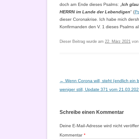
doch am Ende dieses Psalms: „
Ich gla
HERRN im Lande der Lebendigen
“ (
Ps
dieser Coronakrise. Ich habe mich dersh
Konfirmanden den V. 1 dieses Psalms a
Dieser Beitrag wurde am
22. März 2021
vo
Beitragsnavigation
←
Wenn Corona will, steht (endlich ein 
weniger still, Update 371 vom 21.03.20
Schreibe einen Kommentar
Deine E-Mail-Adresse wird nicht veröffent
Kommentar
*