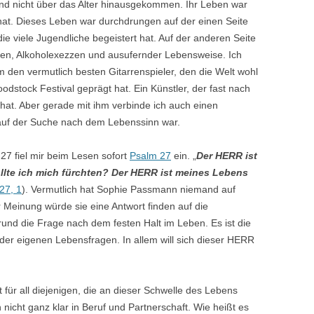
ind nicht über das Alter hinausgekommen. Ihr Leben war
hat. Dieses Leben war durchdrungen auf der einen Seite
ie viele Jugendliche begeistert hat. Auf der anderen Seite
gen, Alkoholexezzen und ausufernder Lebensweise. Ich
em den vermutlich besten Gitarrenspieler, den die Welt wohl
dstock Festival geprägt hat. Ein Künstler, der fast nach
hat. Aber gerade mit ihm verbinde ich auch einen
auf der Suche nach dem Lebenssinn war.
 27 fiel mir beim Lesen sofort
Psalm 27
ein. „
Der HERR ist
llte ich mich fürchten? Der HERR ist meines Lebens
27, 1
). Vermutlich hat Sophie Passmann niemand auf
Meinung würde sie eine Antwort finden auf die
Grund die Frage nach dem festen Halt im Leben. Es ist die
er eigenen Lebensfragen. In allem will sich dieser HERR
 für all diejenigen, die an dieser Schwelle des Lebens
 nicht ganz klar in Beruf und Partnerschaft. Wie heißt es