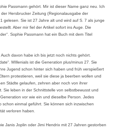
ie Passmann gehört. Mir ist dieser Name ganz neu. Ich
e der Hersbrucker Zeitung (Regionalausgabe der
gelesen. Sie ist 27 Jahre alt und wird auf S. 7 als junge
tellt. Aber mir fiel der Artikel sofort ins Auge. Die
nder“. Sophie Passmann hat ein Buch mit dem Titel
“. Auch davon habe ich bis jetzt noch nichts gehört.
ate“. MIllenials ist die Generation plus/minus 27. Sie
ihre Jugend schon hinter sich haben und früh verspießert
ltern protestieren, weil sie diese ja beerben wollen und
oßen Städte gelaufen, zehren aber noch von ihrer
t. Sie leben in der Schnittstelle von selbstbewusst und
e Generation vor wie ein und dieselbe Person. Jedes
so schon einmal geführt. Sie können sich inzwischen
ität verloren haben.
wie Janis Joplin oder Jimi Hendrix mit 27 Jahren gestorben