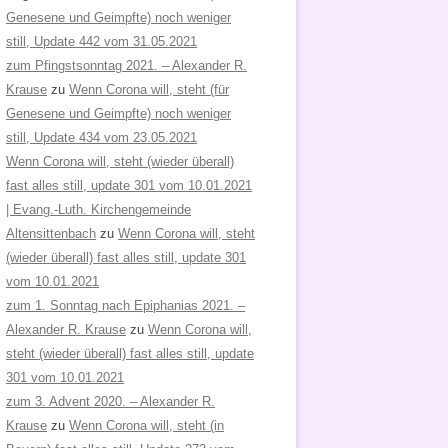
Genesene und Geimpfte) noch weniger
still, Update 442 vom 31.05.2021
zum Pfingstsonntag 2021. – Alexander R.
Krause
zu
Wenn Corona will, steht (für
Genesene und Geimpfte) noch weniger
still, Update 434 vom 23.05.2021
Wenn Corona will, steht (wieder überall)
fast alles still, update 301 vom 10.01.2021
| Evang.-Luth. Kirchengemeinde
Altensittenbach
zu
Wenn Corona will, steht
(wieder überall) fast alles still, update 301
vom 10.01.2021
zum 1. Sonntag nach Epiphanias 2021. –
Alexander R. Krause
zu
Wenn Corona will,
steht (wieder überall) fast alles still, update
301 vom 10.01.2021
zum 3. Advent 2020. – Alexander R.
Krause
zu
Wenn Corona will, steht (in