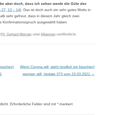
ube aber doch, dass ich sehen werde die Güte des
 27, 13 – 14
). Das ist doch auch ein sehr gutes Motto in
alb sehr gefreut, dass in diesem Jahr gleich zwei
ls Konfirmationsspruch ausgewählt haben.
n
Pfr. Gerhard Metzger
unter
Allgemein
veröffentlicht.
bisschen)
Wenn Corona will, steht /endlich ein bisschen)
21
weniger still, Update 373 vom 23.03.2021
→
licht.
Erforderliche Felder sind mit
*
markiert