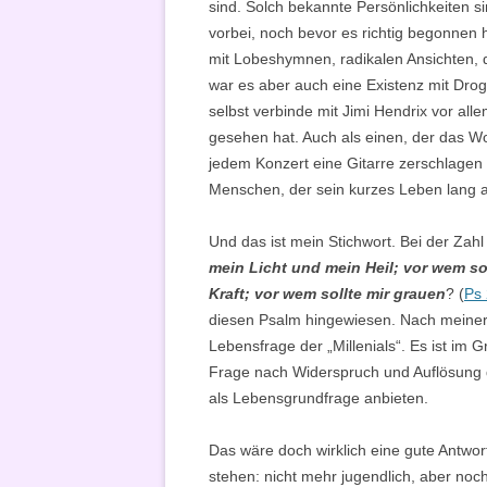
sind. Solch bekannte Persönlichkeiten s
vorbei, noch bevor es richtig begonnen 
mit Lobeshymnen, radikalen Ansichten, d
war es aber auch eine Existenz mit Dro
selbst verbinde mit Jimi Hendrix vor all
gesehen hat. Auch als einen, der das Woo
jedem Konzert eine Gitarre zerschlagen 
Menschen, der sein kurzes Leben lang 
Und das ist mein Stichwort. Bei der Zahl
mein Licht und mein Heil; vor wem so
Kraft; vor wem sollte mir grauen
? (
Ps 
diesen Psalm hingewiesen. Nach meiner 
Lebensfrage der „Millenials“. Es ist im 
Frage nach Widerspruch und Auflösung d
als Lebensgrundfrage anbieten.
Das wäre doch wirklich eine gute Antwort
stehen: nicht mehr jugendlich, aber noch