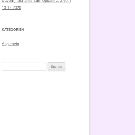
Bayern) fast alles still, Update 273 vom
13.12.2020
KATEGORIEN
Allgemein
Suchen
nach: