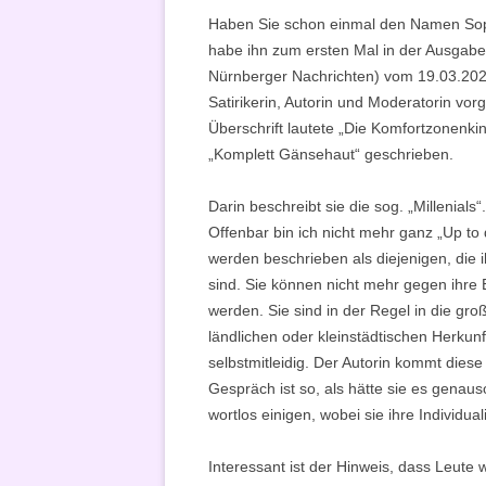
Haben Sie schon einmal den Namen Soph
habe ihn zum ersten Mal in der Ausgab
Nürnberger Nachrichten) vom 19.03.2021 
Satirikerin, Autorin und Moderatorin vorges
Überschrift lautete „Die Komfortzonenki
„Komplett Gänsehaut“ geschrieben.
Darin beschreibt sie die sog. „Millenials
Offenbar bin ich nicht mehr ganz „Up to d
werden beschrieben als diejenigen, die 
sind. Sie können nicht mehr gegen ihre E
werden. Sie sind in der Regel in die gr
ländlichen oder kleinstädtischen Herkunf
selbstmitleidig. Der Autorin kommt dies
Gespräch ist so, als hätte sie es genau
wortlos einigen, wobei sie ihre Individual
Interessant ist der Hinweis, dass Leute 